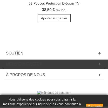
32 Pouces Protection D'écran TV
38,50 €
tax incl.
Ajouter au panier
SOUTIEN
NOUS CONTACTER
À PROPOS DE NOUS
Nous utilisons des cookies pour vous garantir la
© 2020 Powered by Presta Shop™. Tous les droits sont réservés
meilleure expérience sur notre site. Si vous continuez à
J'accepte