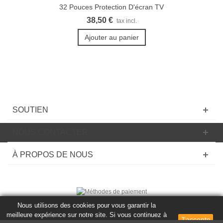
32 Pouces Protection D'écran TV
38,50 €
tax incl.
Ajouter au panier
SOUTIEN
NOUS CONTACTER
À PROPOS DE NOUS
Nous utilisons des cookies pour vous garantir la
© 2020 Powered by Presta Shop™. Tous les droits sont réservés
meilleure expérience sur notre site. Si vous continuez à
J'accepte