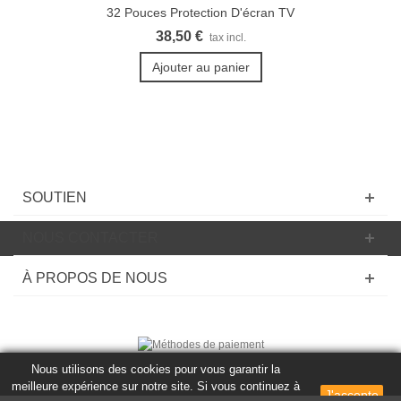
32 Pouces Protection D'écran TV
38,50 €
tax incl.
Ajouter au panier
SOUTIEN
NOUS CONTACTER
À PROPOS DE NOUS
Nous utilisons des cookies pour vous garantir la
© 2020 Powered by Presta Shop™. Tous les droits sont réservés
meilleure expérience sur notre site. Si vous continuez à
J'accepte