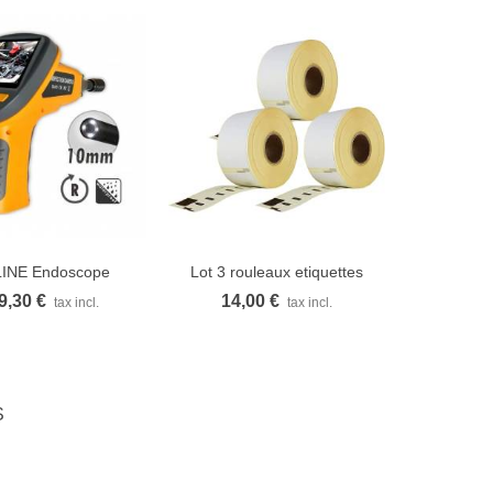
INE Endoscope
Lot 3 rouleaux etiquettes
ue rapide
Vue rapide
industriel...
Seiko...
9,30 €
14,00 €
tax incl.
tax incl.
S