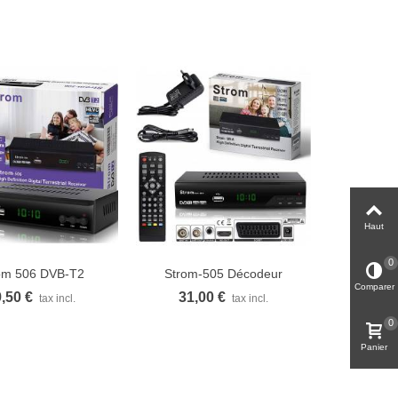
Haut
0
om 506 DVB-T2
Strom-505 Décodeur
ue rapide
Vue rapide
Comparer
Récepteur...
terrestre TNT...
,50 €
31,00 €
tax incl.
tax incl.
0
Panier