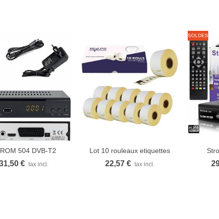
SOLDES
ROM 504 DVB-T2
Lot 10 rouleaux etiquettes
Str
Vue rapide
Vue rapide
V
démodulateur...
Seiko...
31,50 €
22,57 €
29
tax incl.
tax incl.