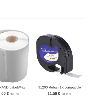
AND LabelWriter...
91200 Ruban 1X compatible
ue rapide
Vue rapide
pour...
,00 €
11,50 €
tax incl.
tax incl.