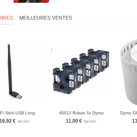
AIRES
MEILLEURES VENTES
Fi Stick USB Long
45013 Ruban 5x Dymo
Dymo GR
Vue rapide
Vue rapide
V
Rubans...
16,92 €
11,00 €
13
tax incl.
tax incl.