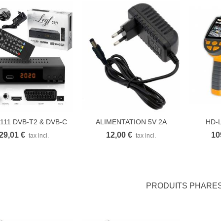
2111 DVB-T2 & DVB-C
ALIMENTATION 5V 2A
HD-L
Vue rapide
Vue rapide
V
COMBO
3.5X1.35MM
29,01 €
12,00 €
10
tax incl.
tax incl.
PRODUITS PHARE