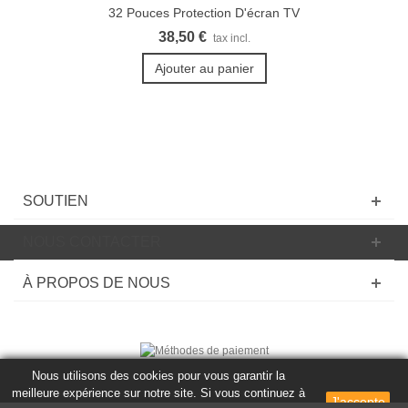
32 Pouces Protection D'écran TV
38,50 €
tax incl.
Ajouter au panier
SOUTIEN
NOUS CONTACTER
À PROPOS DE NOUS
Nous utilisons des cookies pour vous garantir la
© 2020 Powered by Presta Shop™. Tous les droits sont réservés
meilleure expérience sur notre site. Si vous continuez à
J'accepte